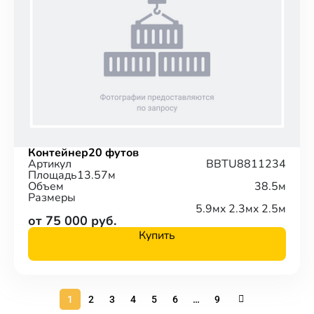
Контейнер
20 футов
Артикул
BBTU8811234
Площадь
13.57м
Объем
38.5м
Размеры
5.9м
x 2.3м
x 2.5м
от 75 000 руб.
Купить
1
2
3
4
5
6
…
9