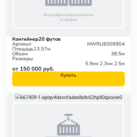
Контейнер
20 футов
Артикул
NWRU6009904
Площадь
13.57м
Объем
38.5м
Размеры
5.9м
x 2.3м
x 2.5м
от 150 000 руб.
Купить