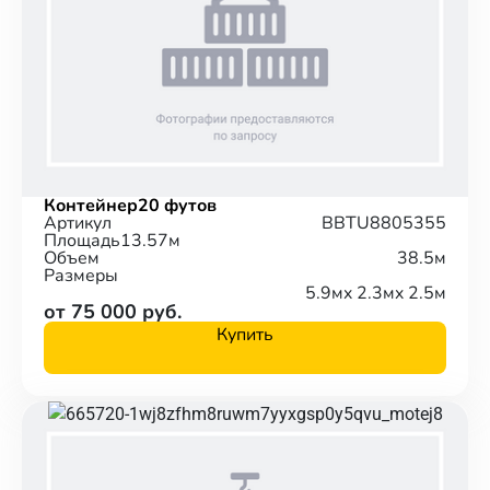
Контейнер
20 футов
Артикул
BBTU8805355
Площадь
13.57м
Объем
38.5м
Размеры
5.9м
x 2.3м
x 2.5м
от 75 000 руб.
Купить