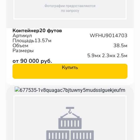
Контейнер
20 футов
Артикул
WFHU9014703
Площадь
13.57м
Объем
38.5м
Размеры
5.9м
x 2.3м
x 2.5м
от 90 000 руб.
Купить