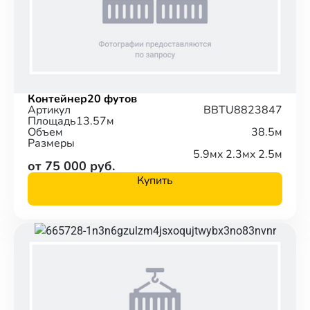
Контейнер
20 футов
Артикул
BBTU8823847
Площадь
13.57м
Объем
38.5м
Размеры
5.9м
x 2.3м
x 2.5м
от 75 000 руб.
Купить