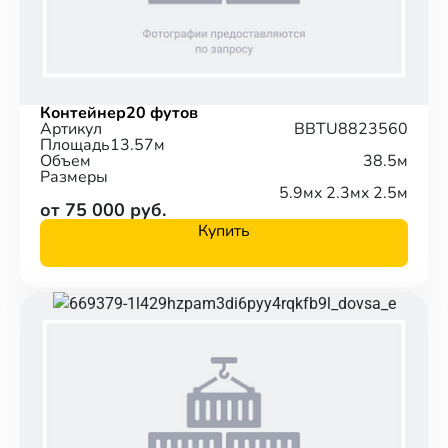
Контейнер
20 футов
Артикул
BBTU8823560
Площадь
13.57м
Объем
38.5м
Размеры
5.9м
x 2.3м
x 2.5м
от 75 000 руб.
Купить