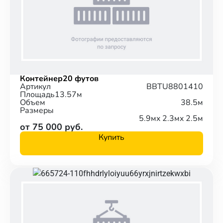
Контейнер
20 футов
Артикул
BBTU8801410
Площадь
13.57м
Объем
38.5м
Размеры
5.9м
x 2.3м
x 2.5м
от 75 000 руб.
Купить