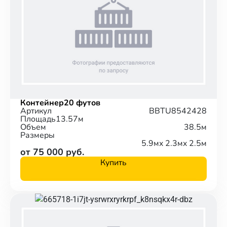
Контейнер
20 футов
Артикул
BBTU8542428
Площадь
13.57м
Объем
38.5м
Размеры
5.9м
x 2.3м
x 2.5м
от 75 000 руб.
Купить