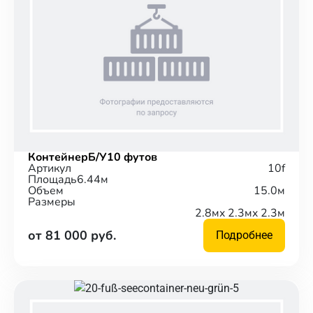
Контейнер
Б/У
10 футов
Артикул
10f
Площадь
6.44м
Объем
15.0м
Размеры
2.8м
x 2.3м
x 2.3м
от 81 000 руб.
Подробнее