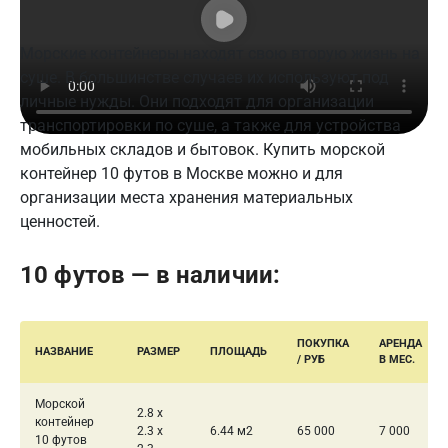
Морские контейнеры находят свою вторую жизнь на
суше. В большинстве случаев их используют под
личные нужды. Они подходят для организации
транспортировки по суше, а также для устройства
мобильных складов и бытовок. Купить морской
контейнер 10 футов в Москве можно и для
организации места хранения материальных
ценностей.
10 футов — в наличии:
ПОКУПКА
АРЕНДА
НАЗВАНИЕ
РАЗМЕР
ПЛОЩАДЬ
/ РУБ
В МЕС.
Морской
2.8 x
контейнер
2.3 x
6.44 м2
65 000
7 000
10 футов