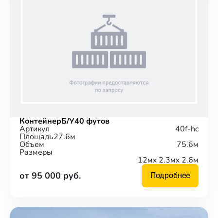
Контейнер
Б/У
40 футов
Артикул
40f-hc
Площадь
27.6м
Объем
75.6м
Размеры
12м
x 2.3м
x 2.6м
от 95 000 руб.
Подробнее