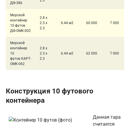
2.3
ДФ-386
Морской
2.8 x
контейнер
2.3 x
6.44 м2
60 000
7 000
10 футов
2.3
ДФ-ОМК-002
Морской
контейнер
2.8 x
10
2.3 x
6.44 м2
62 000
7 000
футов КАРТ-
2.3
ОМК-062
Конструкция 10 футового
контейнера
Данная тара
считается