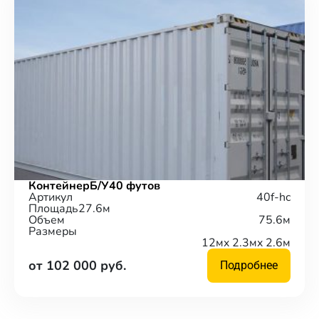
Контейнер
Б/У
40 футов
Артикул
40f-hc
Площадь
27.6м
Объем
75.6м
Размеры
12м
x 2.3м
x 2.6м
от 102 000 руб.
Подробнее