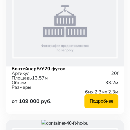
Контейнер
Б/У
20 футов
Артикул
20f
Площадь
13.57м
Объем
33.2м
Размеры
6м
x 2.3м
x 2.3м
от 109 000 руб.
Подробнее