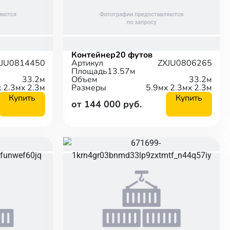
Контейнер
20 футов
XJU0814450
Артикул
ZXJU0806265
Площадь
13.57м
33.2м
Объем
33.2м
x 2.3м
x 2.3м
Размеры
5.9м
x 2.3м
x 2.3м
Купить
Купить
от 144 000 руб.