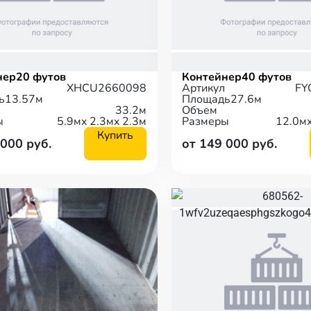
нер
20 футов
Контейнер
40 футов
XHCU2660098
Артикул
FY
ь
13.57м
Площадь
27.6м
33.2м
Объем
ы
5.9м
x 2.3м
x 2.3м
Размеры
12.0м
Купить
 000 руб.
от 149 000 руб.