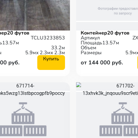
нер
20 футов
Контейнер
20 футов
TCLU3233853
Артикул
Z
ь
13.57м
Площадь
13.57м
33.2м
Объем
ы
5.9м
x 2.3м
x 2.3м
Размеры
5.9м
Купить
000 руб.
от 144 000 руб.