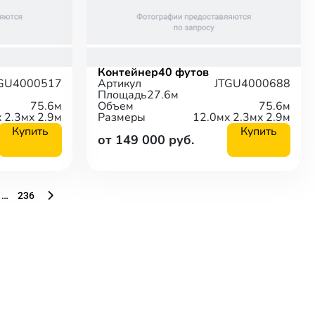
Контейнер
40 футов
GU4000517
Артикул
JTGU4000688
Площадь
27.6м
75.6м
Объем
75.6м
x 2.3м
x 2.9м
Размеры
12.0м
x 2.3м
x 2.9м
Купить
Купить
от 149 000 руб.
…
236