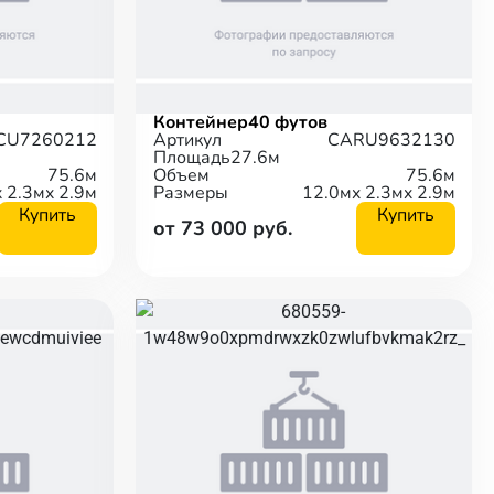
Контейнер
40 футов
CU7260212
Артикул
CARU9632130
Площадь
27.6м
75.6м
Объем
75.6м
x 2.3м
x 2.9м
Размеры
12.0м
x 2.3м
x 2.9м
Купить
Купить
от 73 000 руб.