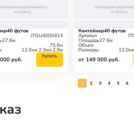
нер
40 футов
Контейнер
40 футов
JTGU4000414
Артикул
JT
ь
27.6м
Площадь
27.6м
75.6м
Объем
ы
12.0м
x 2.3м
x 2.9м
Размеры
12.0м
Купить
 000 руб.
от 149 000 руб.
1
2
3
4
5
6
каз