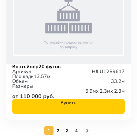
Контейнер
20 футов
Артикул
HJLU1289617
Площадь
13.57м
Объем
33.2м
Размеры
5.9м
x 2.3м
x 2.3м
от 110 000 руб.
Купить
1
2
3
4