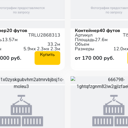
нер
20 футов
Контейнер
40 футов
TRLU2868313
Артикул
T
ь
13.57м
Площадь
27.6м
33.2м
Объем
ы
5.9м
x 2.3м
x 2.3м
Размеры
12.0м
Купить
 000 руб.
от 170 000 руб.