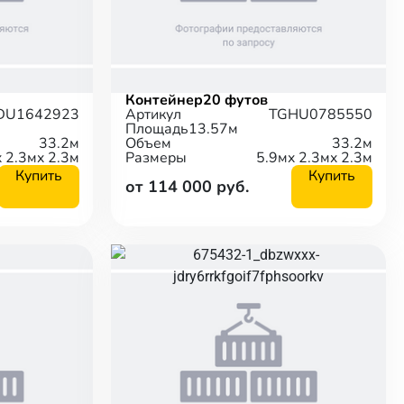
Контейнер
20 футов
DU1642923
Артикул
TGHU0785550
Площадь
13.57м
33.2м
Объем
33.2м
x 2.3м
x 2.3м
Размеры
5.9м
x 2.3м
x 2.3м
Купить
Купить
от 114 000 руб.