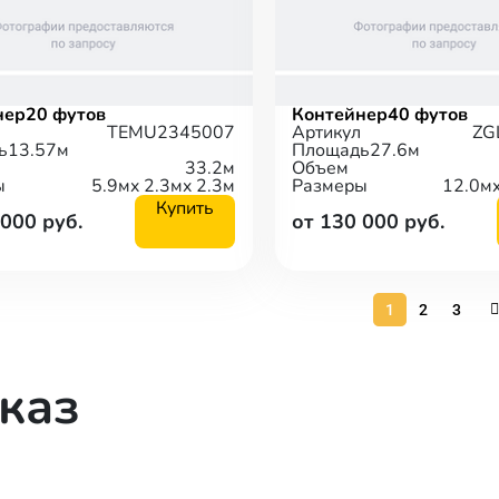
нер
20 футов
Контейнер
40 футов
TEMU2345007
Артикул
ZG
ь
13.57м
Площадь
27.6м
33.2м
Объем
ы
5.9м
x 2.3м
x 2.3м
Размеры
12.0м
Купить
 000 руб.
от 130 000 руб.
1
2
3
каз