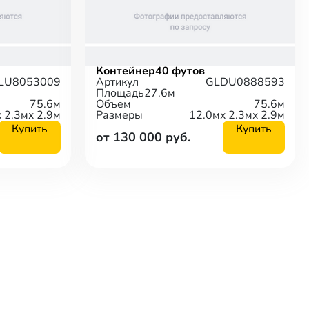
Контейнер
40 футов
LU8053009
Артикул
GLDU0888593
Площадь
27.6м
75.6м
Объем
75.6м
x 2.3м
x 2.9м
Размеры
12.0м
x 2.3м
x 2.9м
Купить
Купить
от 130 000 руб.