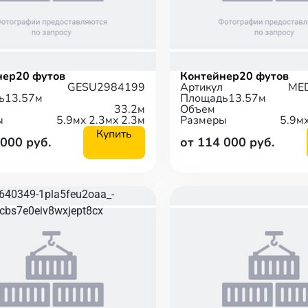
нер
20 футов
Контейнер
20 футов
GESU2984199
Артикул
ME
ь
13.57м
Площадь
13.57м
33.2м
Объем
ы
5.9м
x 2.3м
x 2.3м
Размеры
5.9м
Купить
 000 руб.
от 114 000 руб.