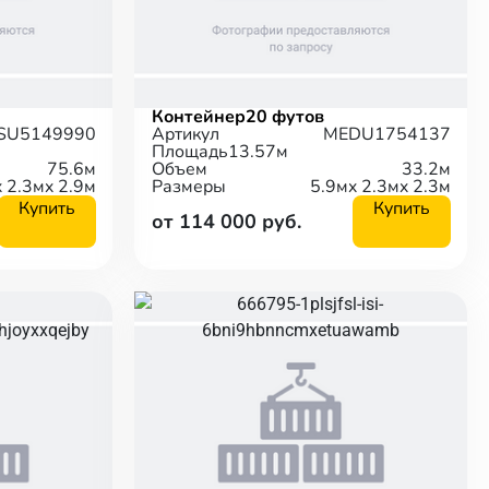
Контейнер
20 футов
ISU5149990
Артикул
MEDU1754137
Площадь
13.57м
75.6м
Объем
33.2м
x 2.3м
x 2.9м
Размеры
5.9м
x 2.3м
x 2.3м
Купить
Купить
от 114 000 руб.