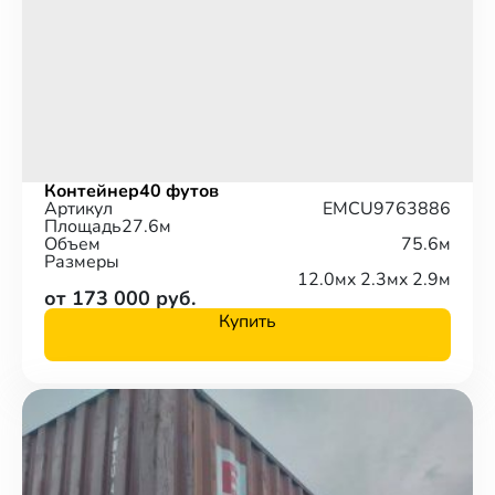
Контейнер
40 футов
Артикул
EMCU9763886
Площадь
27.6м
Объем
75.6м
Размеры
12.0м
x 2.3м
x 2.9м
от 173 000 руб.
Купить