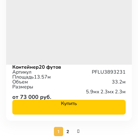
Контейнер
20 футов
Артикул
PFLU3893231
Площадь
13.57м
Объем
33.2м
Размеры
5.9м
x 2.3м
x 2.3м
от 73 000 руб.
Купить
1
2