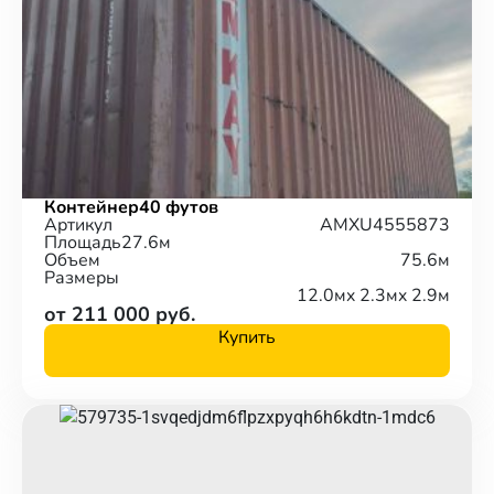
Контейнер
40 футов
Артикул
AMXU4555873
Площадь
27.6м
Объем
75.6м
Размеры
12.0м
x 2.3м
x 2.9м
от 211 000 руб.
Купить