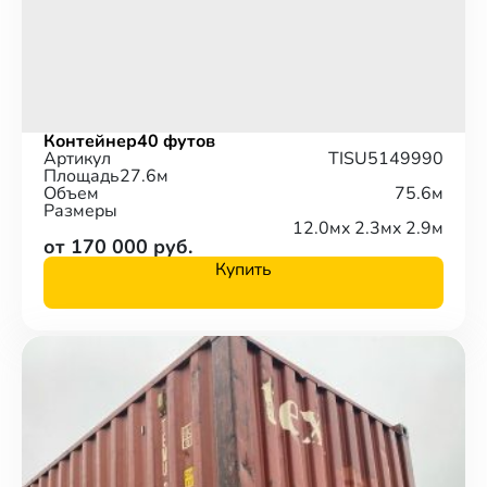
Контейнер
40 футов
Артикул
TISU5149990
Площадь
27.6м
Объем
75.6м
Размеры
12.0м
x 2.3м
x 2.9м
от 170 000 руб.
Купить