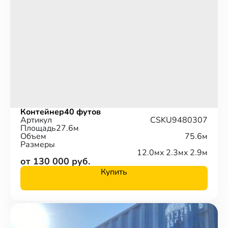
Контейнер
40 футов
Артикул
CSKU9480307
Площадь
27.6м
Объем
75.6м
Размеры
12.0м
x 2.3м
x 2.9м
от 130 000 руб.
Купить