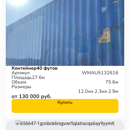
Контейнер
40 футов
Артикул
WMAU5132616
Площадь
27.6м
Объем
75.6м
Размеры
12.0м
x 2.3м
x 2.9м
от 130 000 руб.
Купить