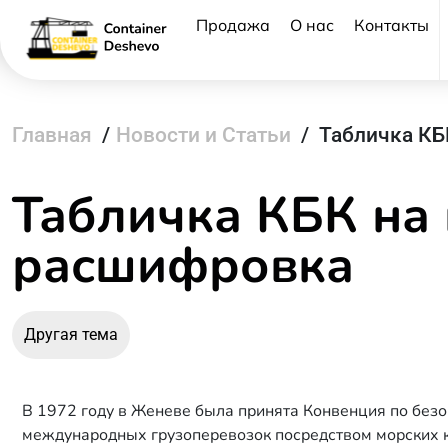
Продажа
О нас
Контакты
Главная
/
Новости и Статьи
/
Табличка КБ
Табличка КБК на 
расшифровка
Другая тема
В 1972 году в Женеве была принята
Конвенция по без
международных грузоперевозок посредством морских кон