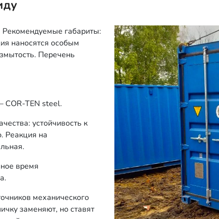
иду
. Рекомендуемые габариты:
ция наносятся особым
азмытость. Перечень
— COR-TEN steel.
чества: устойчивость к
. Реакция на
льная.
чное время
а.
точников механического
ичку заменяют, но ставят