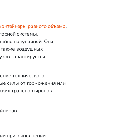
.
контейнеры разного объема
порной системы,
чайно популярной. Она
 а также воздушных
узов гарантируется
ение технического
ные силы от торможения или
рских транспортировок —
йнеров.
ии при выполнении