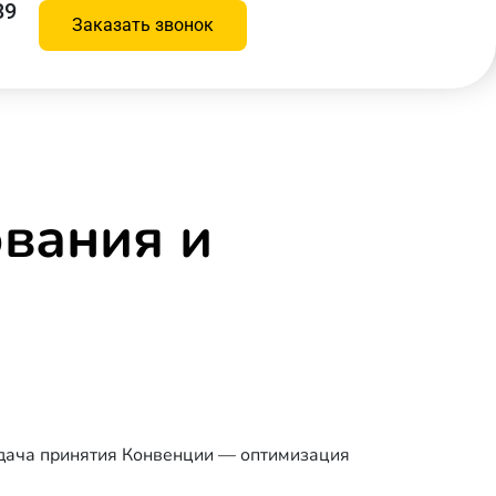
39
Заказать звонок
ования и
адача принятия Конвенции — оптимизация