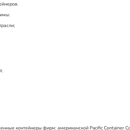
ейнеров.
димы:
трасли;
й:
ные контейнеры фирм: американской Pacific Container Co