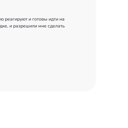
ю реагируют и готовы идти на
Арендую
дке, и разрешили мне сделать
Все воп
внеплан
работал
разгруз
-
«Капотня»
«Люберцы» 