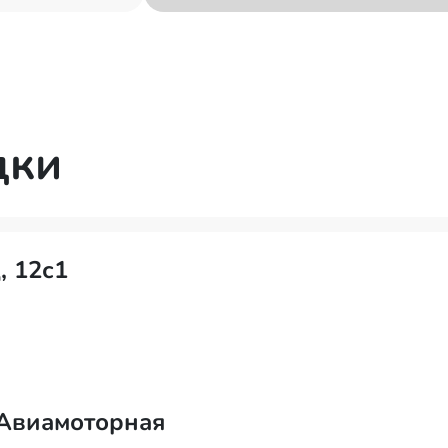
дки
, 12с1
 Авиамоторная