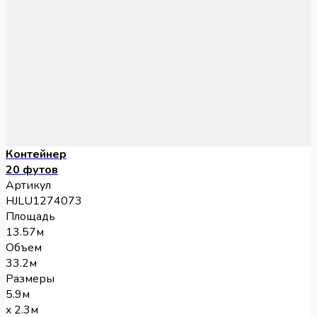
Контейнер
20 футов
Артикул
HJLU1274073
Площадь
13.57м
Объем
33.2м
Размеры
5.9м
x 2.3м