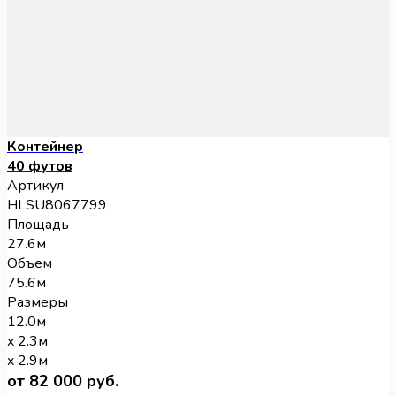
Контейнер
40 футов
Артикул
HLSU8067799
Площадь
27.6м
Объем
75.6м
Размеры
12.0м
x 2.3м
x 2.9м
от 82 000 руб.