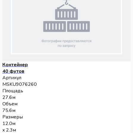
Контейнер
40 футов
Артикул
MSKU9076260
Площадь
27.6м
Объем
75.6м
Размеры
12.0м
x 2.3м