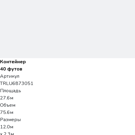
Контейнер
40 футов
Артикул
TRLU6873051
Площадь
27.6м
Объем
75.6м
Размеры
12.0м
x 2.3м