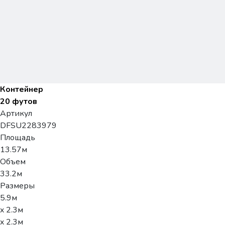
Контейнер
20 футов
Артикул
DFSU2283979
Площадь
13.57м
Объем
33.2м
Размеры
5.9м
x 2.3м
x 2.3м