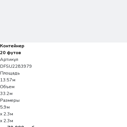
Контейнер
20 футов
Артикул
DFSU2283979
Площадь
13.57м
Объем
33.2м
Размеры
5.9м
x 2.3м
x 2.3м