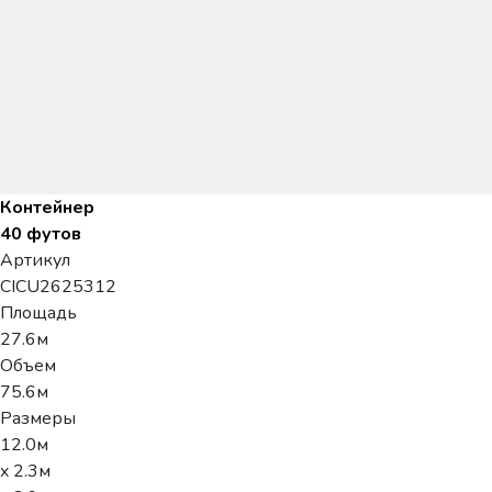
Контейнер
40 футов
Артикул
CICU2625312
Площадь
27.6м
Объем
75.6м
Размеры
12.0м
x 2.3м