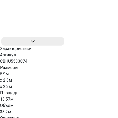
Характеристики
Артикул
CBHU5533874
Размеры
5.9м
x 2.3м
x 2.3м
Площадь
13.57м
Объем
33.2м