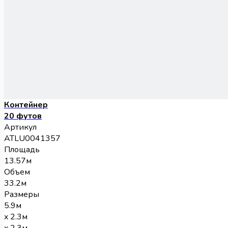
Контейнер
20 футов
Артикул
ATLU0041357
Площадь
13.57м
Объем
33.2м
Размеры
5.9м
x 2.3м
x 2.3м