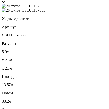
Характеристики
Артикул
CSLU1157553
Размеры
5.9м
x 2.3м
x 2.3м
Площадь
13.57м
Объем
33.2м