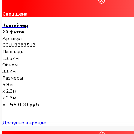
Спец.цена
Контейнер
20 футов
Артикул
CCLU3283518
Площадь
13.57м
Объем
33.2м
Размеры
5.9м
x 2.3м
x 2.3м
от 55 000 руб.
Доступно к аренде