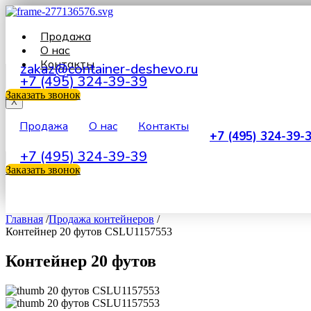
Продажа
О нас
Контакты
zakaz@container-deshevo.ru
+7 (495) 324-39-39
Заказать звонок
X
Продажа
О нас
Контакты
+7 (495) 324-39-
+7 (495) 324-39-39
Заказать звонок
Главная
/
Продажа контейнеров
/
Контейнер 20 футов CSLU1157553
Контейнер 20 футов