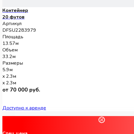
Контейнер
20 футов
Артикул
DFSU2283979
Площадь
13.57м
Объем
33.2м
Размеры
5.9м
x 2.3м
x 2.3м
от 70 000 руб.
Доступно к аренде
Спец.цена