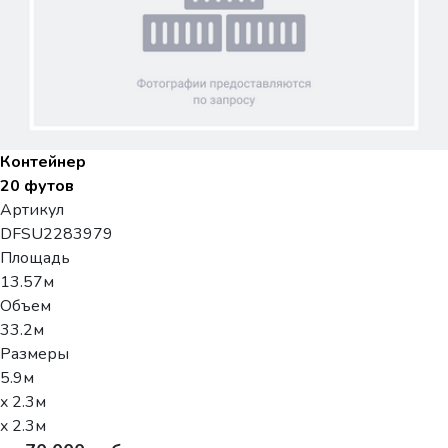
Контейнер
20 футов
Артикул
DFSU2283979
Площадь
13.57м
Объем
33.2м
Размеры
5.9м
x 2.3м
x 2.3м