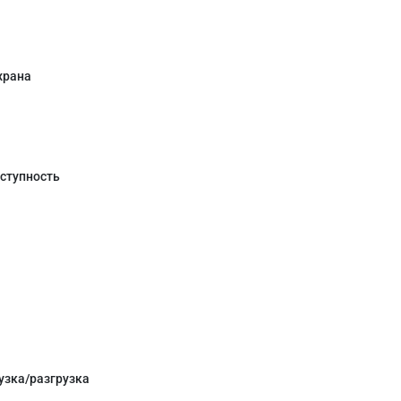
храна
ступность
узка/разгрузка