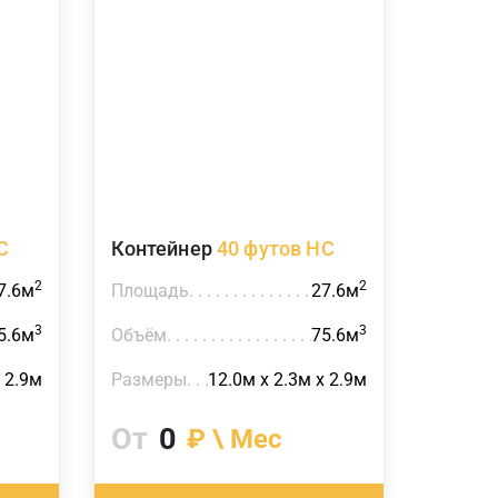
C
Контейнер
40 футов HC
2
2
7.6м
Площадь
27.6м
3
3
5.6м
Объём
75.6м
 2.9м
Размеры
12.0м х 2.3м х 2.9м
От
0
₽ \ Мес