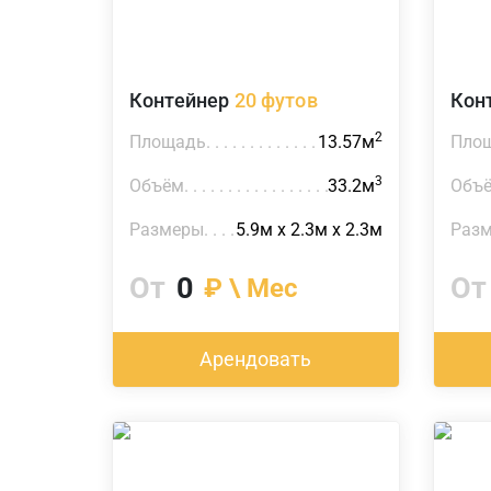
Контейнер
20 футов
Кон
2
Площадь
13.57м
Пло
3
Объём
33.2м
Объ
Размеры
5.9м х 2.3м х 2.3м
Раз
От
0
От
₽ \ Мес
Арендовать