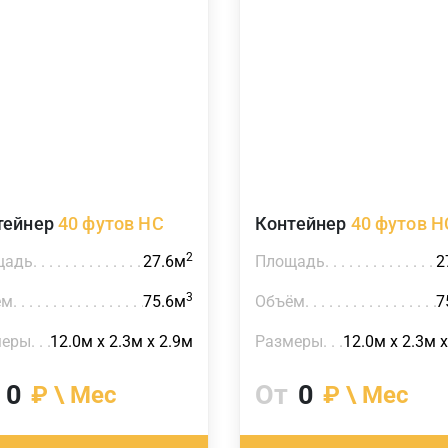
тейнер
40 футов HC
Контейнер
40 футов H
2
щадь
27.6м
Площадь
2
3
ём
75.6м
Объём
7
меры
12.0м х 2.3м х 2.9м
Размеры
12.0м х 2.3м х
0
От
0
₽ \ Мес
₽ \ Мес