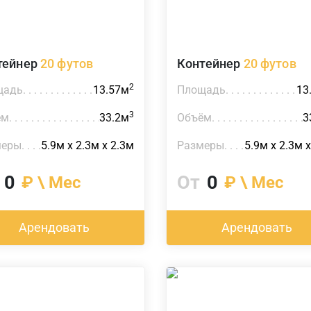
тейнер
20 футов
Контейнер
20 футов
2
щадь
13.57м
Площадь
13
3
ём
33.2м
Объём
3
меры
5.9м х 2.3м х 2.3м
Размеры
5.9м х 2.3м 
0
От
0
₽ \ Мес
₽ \ Мес
Арендовать
Арендовать