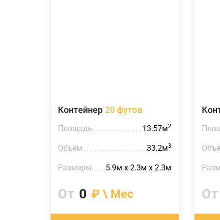
Контейнер
20 футов
Кон
2
Площадь
13.57м
Пло
3
Объём
33.2м
Объ
Размеры
5.9м х 2.3м х 2.3м
Раз
От
0
От
₽ \ Мес