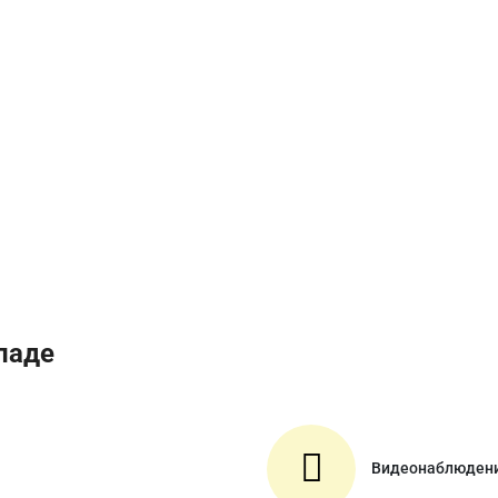
ладе
Видеонаблюден