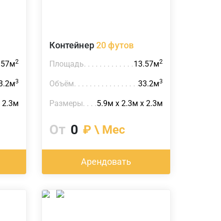
Контейнер
20 футов
2
2
.57м
Площадь
13.57м
3
3
3.2м
Объём
33.2м
х 2.3м
Размеры
5.9м х 2.3м х 2.3м
От
0
₽ \ Мес
Арендовать