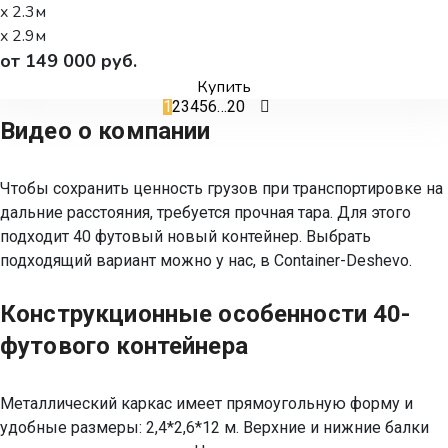
x 2.3м
x 2.9м
от 149 000 руб.
Купить
1
2
3
4
5
6
…
20
Видео о компании
Чтобы сохранить ценность грузов при транспортировке на
Проиграть видео
Проиграть видео
дальние расстояния, требуется прочная тара. Для этого
подходит 40 футовый новый контейнер. Выбрать
подходящий вариант можно у нас, в Container-Deshevo.
Конструкционные особенности 40-
футового контейнера
Металлический каркас имеет прямоугольную форму и
удобные размеры: 2,4*2,6*12 м. Верхние и нижние балки