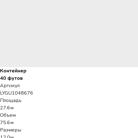
Контейнер
40 футов
Артикул
LYGU1048676
Площадь
27.6м
Объем
75.6м
Размеры
12.0м