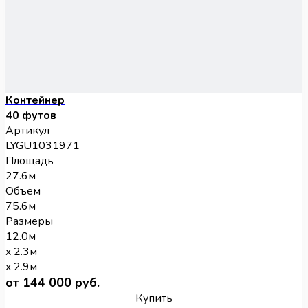
Контейнер
40 футов
Артикул
LYGU1031971
Площадь
27.6м
Объем
75.6м
Размеры
12.0м
x 2.3м
x 2.9м
от 144 000 руб.
Купить