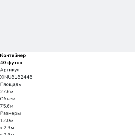
Контейнер
40 футов
Артикул
XINU8182448
Площадь
27.6м
Объем
75.6м
Размеры
12.0м
x 2.3м
x 2.9м