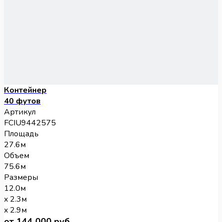
Контейнер
40 футов
Артикул
FCIU9442575
Площадь
27.6м
Объем
75.6м
Размеры
12.0м
x 2.3м
x 2.9м
от 144 000 руб.