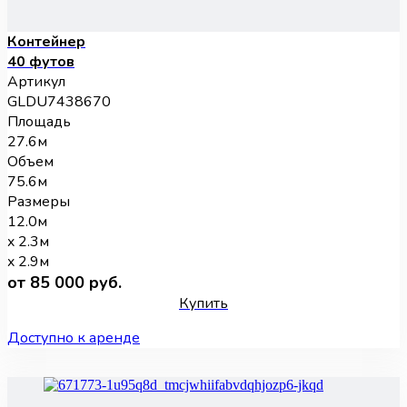
Контейнер
40 футов
Артикул
GLDU7438670
Площадь
27.6м
Объем
75.6м
Размеры
12.0м
x 2.3м
x 2.9м
от 85 000 руб.
Купить
Доступно к аренде