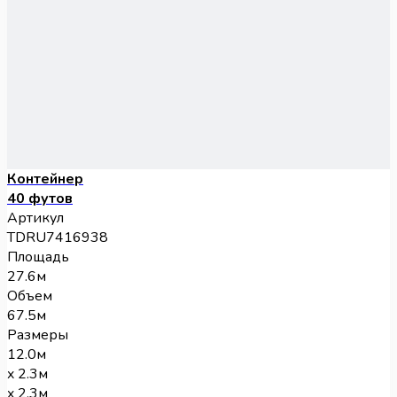
Контейнер
40 футов
Артикул
TDRU7416938
Площадь
27.6м
Объем
67.5м
Размеры
12.0м
x 2.3м
x 2.3м