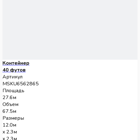
Контейнер
40 футов
Артикул
MSKU6562865
Площадь
27.6м
Объем
67.5м
Размеры
12.0м
x 2.3м
x 2.3м