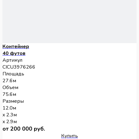
Контейнер
40 футов
Артикул
CICU3976266
Площадь
27.6м
Объем
75.6м
Размеры
12.0м
x 2.3м
x 2.9м
от 200 000 руб.
Купить