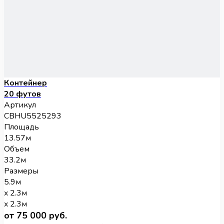
Контейнер
20 футов
Артикул
CBHU5525293
Площадь
13.57м
Объем
33.2м
Размеры
5.9м
x 2.3м
x 2.3м
от 75 000 руб.