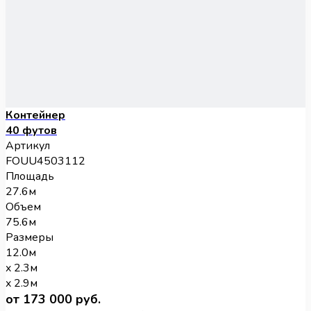
Контейнер
40 футов
Артикул
FOUU4503112
Площадь
27.6м
Объем
75.6м
Размеры
12.0м
x 2.3м
x 2.9м
от 173 000 руб.