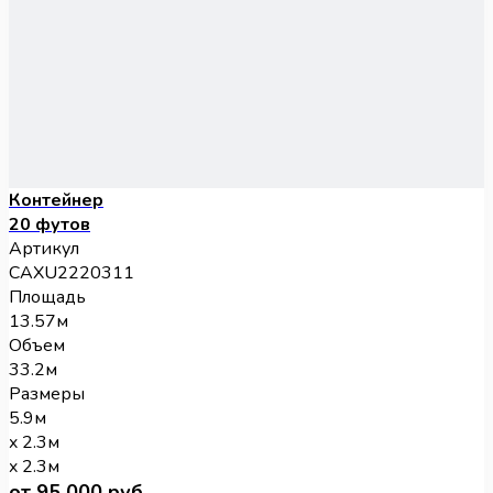
Контейнер
20 футов
Артикул
CAXU2220311
Площадь
13.57м
Объем
33.2м
Размеры
5.9м
x 2.3м
x 2.3м
от 95 000 руб.