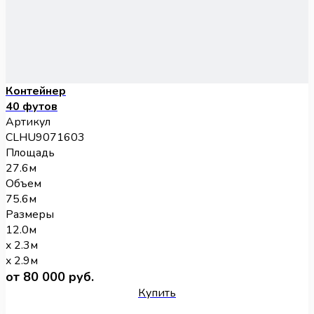
Контейнер
40 футов
Артикул
CLHU9071603
Площадь
27.6м
Объем
75.6м
Размеры
12.0м
x 2.3м
x 2.9м
от 80 000 руб.
Купить