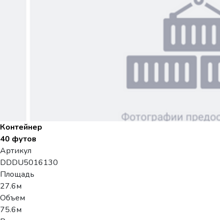
Контейнер
40 футов
Артикул
DDDU5016130
Площадь
27.6м
Объем
75.6м