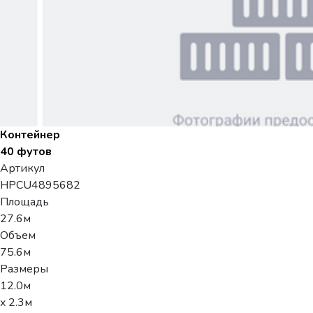
Контейнер
40 футов
Артикул
HPCU4895682
Площадь
27.6м
Объем
75.6м
Размеры
12.0м
x 2.3м