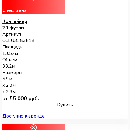
Спец.цена
Контейнер
20 футов
Артикул
CCLU3283518
Площадь
13.57м
Объем
33.2м
Размеры
5.9м
x 2.3м
x 2.3м
от 55 000 руб.
Купить
Доступно к аренде