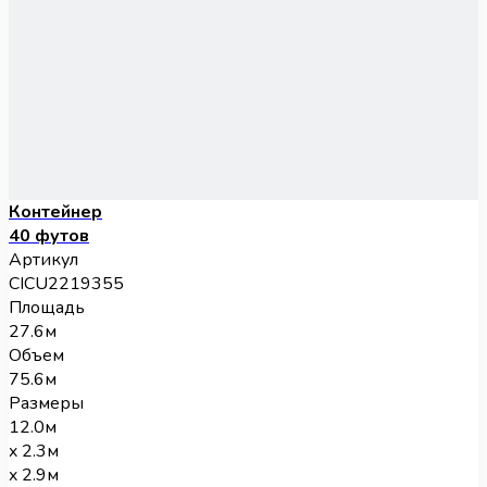
Контейнер
40 футов
Артикул
CICU2219355
Площадь
27.6м
Объем
75.6м
Размеры
12.0м
x 2.3м
x 2.9м