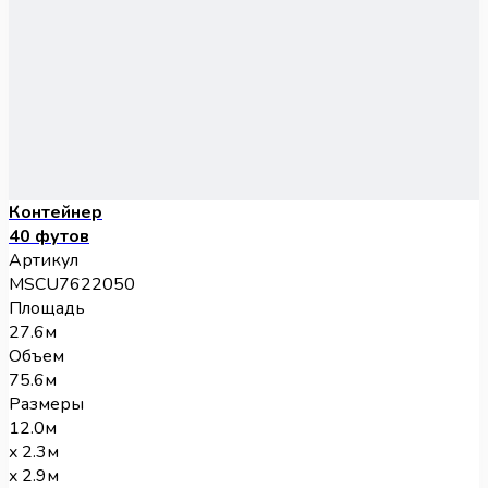
Контейнер
40 футов
Артикул
MSCU7622050
Площадь
27.6м
Объем
75.6м
Размеры
12.0м
x 2.3м
x 2.9м