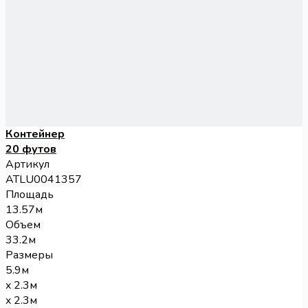
Контейнер
20 футов
Артикул
ATLU0041357
Площадь
13.57м
Объем
33.2м
Размеры
5.9м
x 2.3м
x 2.3м