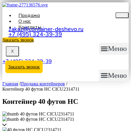
Продажа
О нас
Контакты
zakaz@container-deshevo.ru
+7 (495) 324-39-39
Заказать звонок
Меню
X
+7 (495) 324-39-39
Заказать звонок
Меню
Главная
/
Продажа контейнеров
/
Контейнер 40 футов HC CICU2314711
Контейнер 40 футов HC