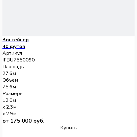
Контейнер
40 футов
Артикул
IFBU7550090
Площадь
27.6м
Объем
75.6м
Размеры
12.0м
x 2.3м
x 2.9м
от 175 000 руб.
Купить