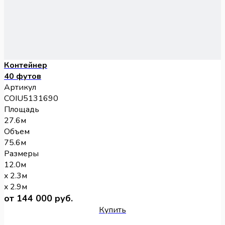
Контейнер
40 футов
Артикул
COIU5131690
Площадь
27.6м
Объем
75.6м
Размеры
12.0м
x 2.3м
x 2.9м
от 144 000 руб.
Купить