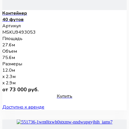
Контейнер
40 футов
Артикул
MSKU9493053
Площадь
27.6м
Объем
75.6м
Размеры
12.0м
x 2.3м
x 2.9м
от 73 000 руб.
Купить
Доступно к аренде