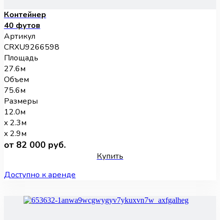
Контейнер
40 футов
Артикул
CRXU9266598
Площадь
27.6м
Объем
75.6м
Размеры
12.0м
x 2.3м
x 2.9м
от 82 000 руб.
Купить
Доступно к аренде