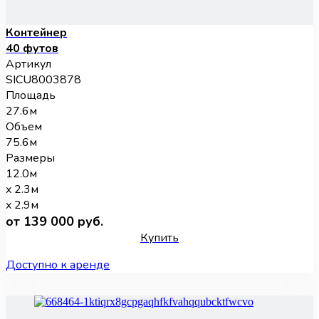
Контейнер
40 футов
Артикул
SICU8003878
Площадь
27.6м
Объем
75.6м
Размеры
12.0м
x 2.3м
x 2.9м
от 139 000 руб.
Купить
Доступно к аренде