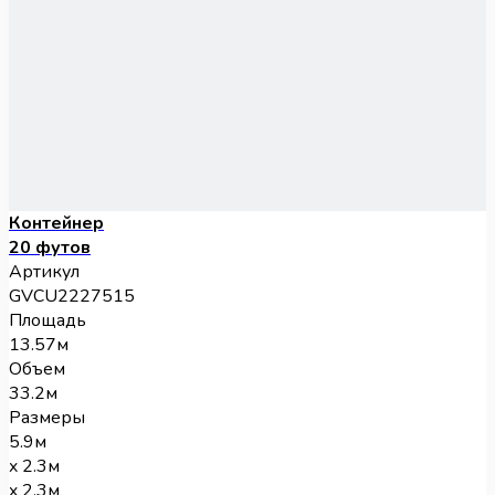
Контейнер
20 футов
Артикул
GVCU2227515
Площадь
13.57м
Объем
33.2м
Размеры
5.9м
x 2.3м
x 2.3м