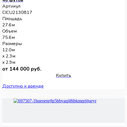
40 футов
Артикул
CICU2130817
Площадь
27.6м
Объем
75.6м
Размеры
12.0м
x 2.3м
x 2.9м
от 144 000 руб.
Купить
Доступно к аренде