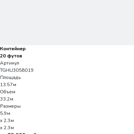
Контейнер
20 футов
Артикул
TGHU3058019
Площадь
13.57м
Объем
33.2м
Размеры
5.9м
x 2.3м
x 2.3м