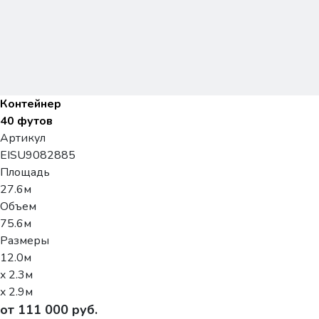
Контейнер
40 футов
Артикул
EISU9082885
Площадь
27.6м
Объем
75.6м
Размеры
12.0м
x 2.3м
x 2.9м
от 111 000 руб.