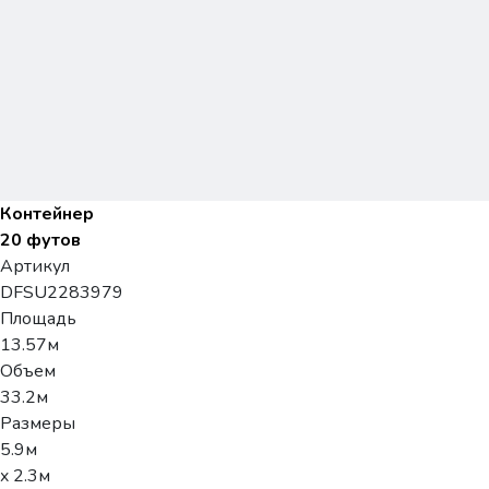
Контейнер
20 футов
Артикул
DFSU2283979
Площадь
13.57м
Объем
33.2м
Размеры
5.9м
x 2.3м