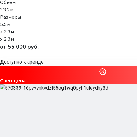
Объем
33.2м
Размеры
5.9м
x 2.3м
x 2.3м
от 55 000 руб.
Доступно к аренде
Спец.цена