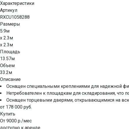
Характеристики
Артикул
RXCU1058288
Размеры
5.9м
x 2.3м
x 2.3м
Площадь
13.57м
Объем
33.2м
Описание
Оснащен специальными креплениями для надежной фик
Нетребователен к площадкам для складирования, что п
Оснащен торцевыми дверями, открывающимися на всю ш
от 178 000 руб.
Купить
От 9000 р./мес
доступно к аренде