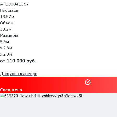
ATLU0041357
Площадь
13.57м
Объем
33.2м
Размеры
5.9м
x 2.3м
x 2.3м
от 110 000 руб.
Доступно к аренде
Спец.цена