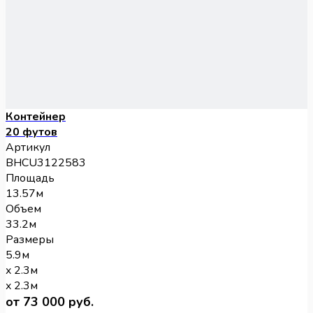
Контейнер
20 футов
Артикул
BHCU3122583
Площадь
13.57м
Объем
33.2м
Размеры
5.9м
x 2.3м
x 2.3м
от 73 000 руб.