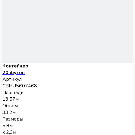
Контейнер
20 футов
Артикул
CBHU5607468
Площадь
13.57м
Объем
33.2м
Размеры
5.9м
x 2.3м