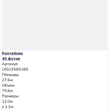
Контейнер
40 футов
Артикул
LYGU3569185
Площадь
27.6м
Объем
75.6м
Размеры
12.0м
x 2.3м