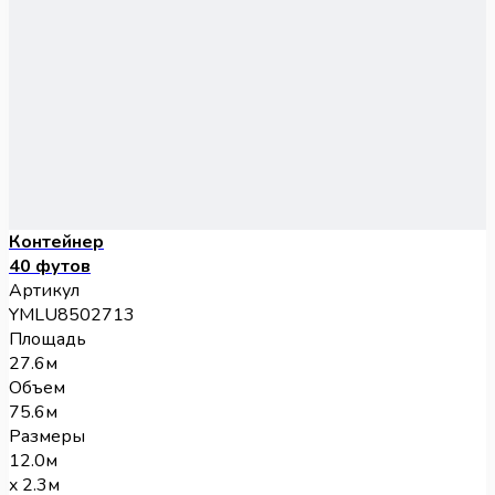
Контейнер
40 футов
Артикул
YMLU8502713
Площадь
27.6м
Объем
75.6м
Размеры
12.0м
x 2.3м