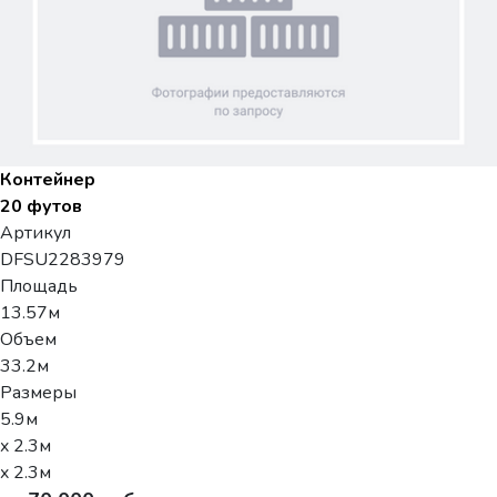
Контейнер
20 футов
Артикул
DFSU2283979
Площадь
13.57м
Объем
33.2м
Размеры
5.9м
x 2.3м
x 2.3м