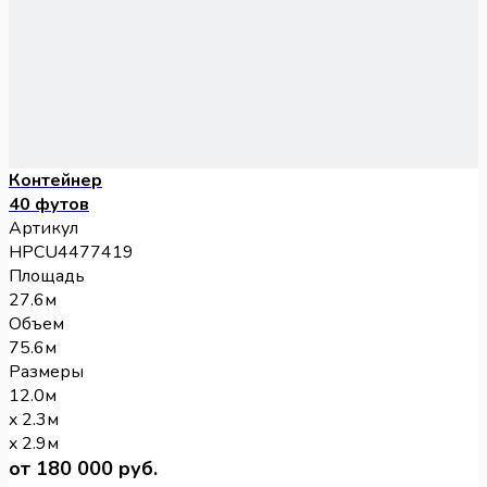
Контейнер
40 футов
Артикул
HPCU4477419
Площадь
27.6м
Объем
75.6м
Размеры
12.0м
x 2.3м
x 2.9м
от 180 000 руб.