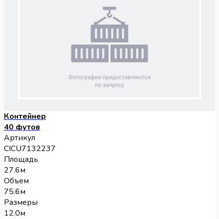
Контейнер
40 футов
Артикул
CICU7132237
Площадь
27.6м
Объем
75.6м
Размеры
12.0м