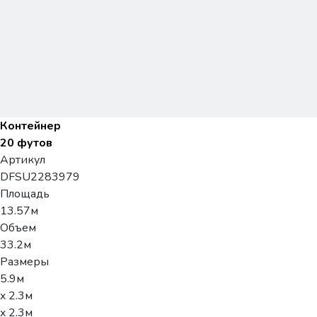
Контейнер
20 футов
Артикул
DFSU2283979
Площадь
13.57м
Объем
33.2м
Размеры
5.9м
x 2.3м
x 2.3м