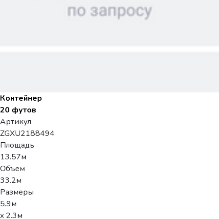
Контейнер
20 футов
Артикул
ZGXU2188494
Площадь
13.57м
Объем
33.2м
Размеры
5.9м
x 2.3м