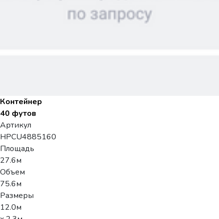
Контейнер
40 футов
Артикул
HPCU4885160
Площадь
27.6м
Объем
75.6м
Размеры
12.0м
x 2.3м