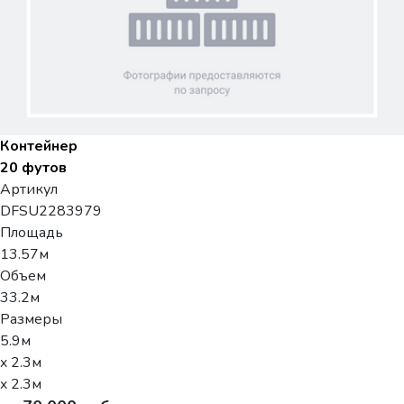
Контейнер
20 футов
Артикул
DFSU2283979
Площадь
13.57м
Объем
33.2м
Размеры
5.9м
x 2.3м
x 2.3м