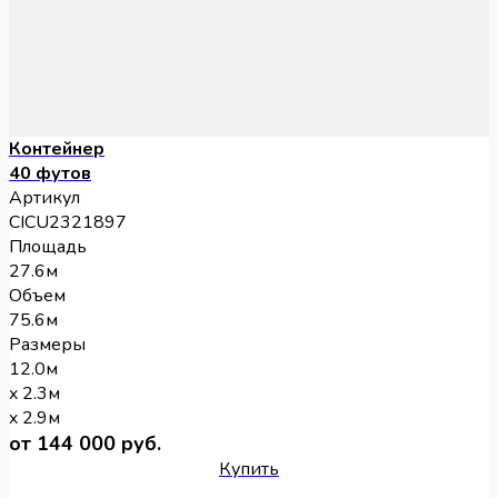
Контейнер
40 футов
Артикул
CICU2321897
Площадь
27.6м
Объем
75.6м
Размеры
12.0м
x 2.3м
x 2.9м
от 144 000 руб.
Купить