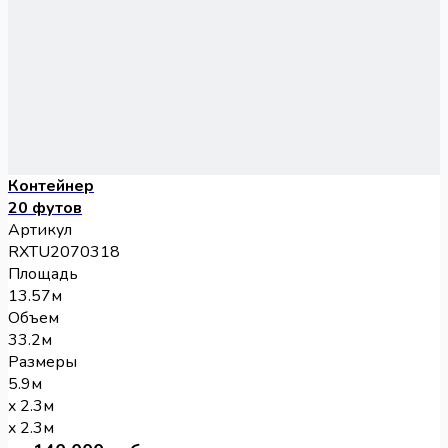
Контейнер
20 футов
Артикул
RXTU2070318
Площадь
13.57м
Объем
33.2м
Размеры
5.9м
x 2.3м
x 2.3м