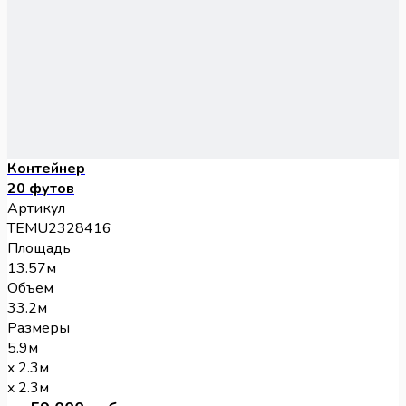
Контейнер
20 футов
Артикул
TEMU2328416
Площадь
13.57м
Объем
33.2м
Размеры
5.9м
x 2.3м
x 2.3м