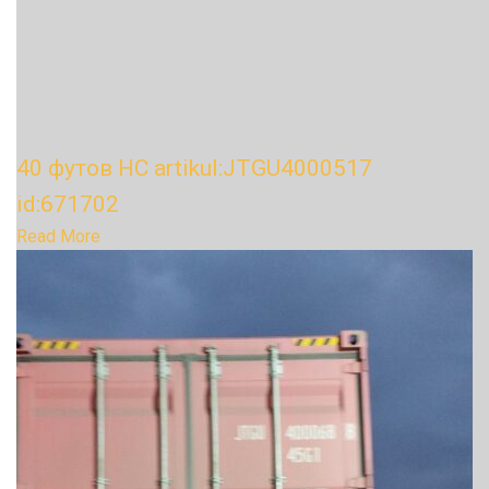
40 футов HC artikul:JTGU4000517
id:671702
Read More