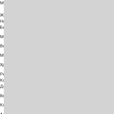
Морские контейнеры
ЖД контейнеры
Наши партнеры
Бытовки
Модульные полы
Выкуп
Международная логистика
Хранение контейнеров
Ремонт контейнеров
Компания
Доставка и оплата
Вакансии
Контакты