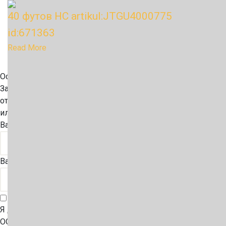
40 футов HC artikul:JTGU4000775
id:671363
Read More
Остались вопросы?
Заполните форму, и наши менеджеры свяжутся с вами,
ответят на все интересующие вопросы по поводу аренды
или покупки морских контейнеров
Ваше имя
Ваш телефон
Я даю согласие на обработку моих персональных данных
ООО "ТЕХЭНГРУПП" в целях обработки заявки и обратной