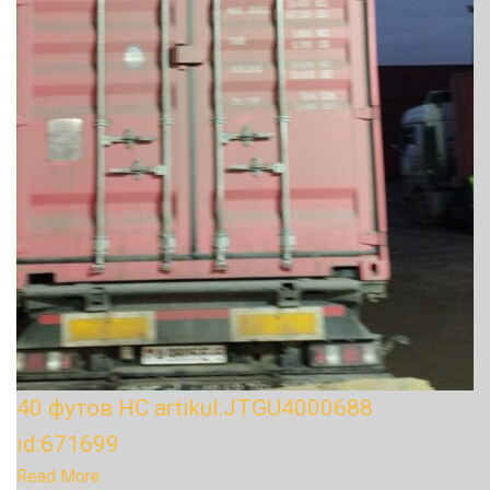
40 футов HC artikul:JTGU4000688
id:671699
Read More