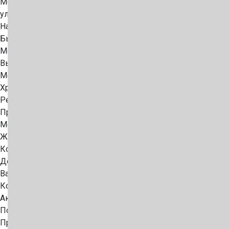
Москва,
ул. Люблинская, 151, 4 этаж, офис 410
Наши партнеры
Бытовки
Модульные полы
Выкуп
Международная логистика
Хранение контейнеров
Ремонт контейнеров
Продажа
Морские контейнеры
ЖД контейнеры
Компания
Доставка и оплата
Вакансии
Контакты
Акции
Полезные статьи
Продажа