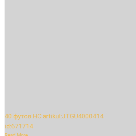
40 футов HC artikul:JTGU4000414
id:671714
Read More