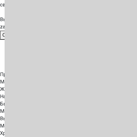
связи. Политика конфиденциальности
— по ссылке.
Вы можете отозвать своё согласие, написав на
zakaz@container-deshevo.ru
Отправить
Продажа
Морские контейнеры
ЖД контейнеры
Наши партнеры
Бытовки
Модульные полы
Выкуп
Международная логистика
Хранение контейнеров