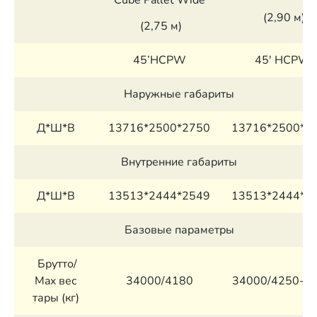
Cube Pallet Wide
(2,90 м)
(2,75 м)
45’HCPW
45′ HCPW
Наружные габариты
Д*Ш*В
13716*2500*2750
13716*2500*2
Внутренние габариты
Д*Ш*В
13513*2444*2549
13513*2444*2
Базовые параметры
Брутто/
Max вес
34000/4180
34000/4250-5
тары (кг)