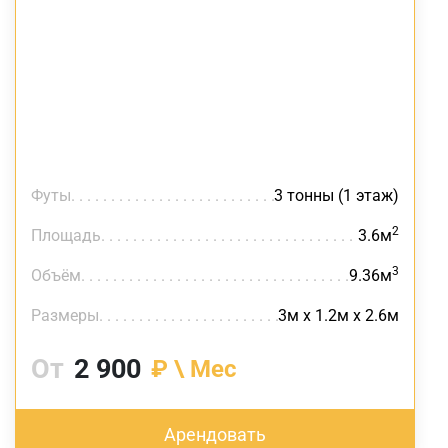
Футы
3 тонны (1 этаж)
2
Площадь
3.6м
3
Объём
9.36м
Размеры
3м х 1.2м х 2.6м
От
2 900
₽ \ Мес
Арендовать