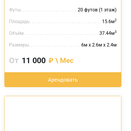
Футы
20 футов (1 этаж)
2
Площадь
15.6м
3
Объём
37.44м
Размеры
6м х 2.6м х 2.4м
От
11 000
₽ \ Мес
Арендовать