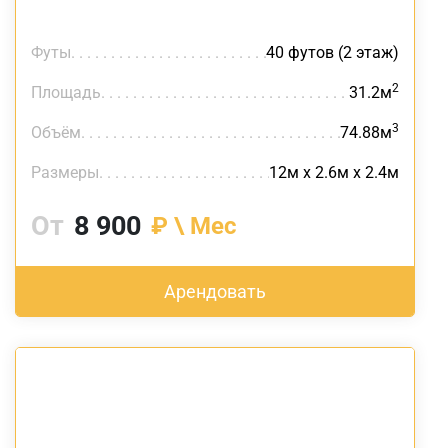
Футы
40 футов (2 этаж)
2
Площадь
31.2м
3
Объём
74.88м
Размеры
12м х 2.6м х 2.4м
От
8 900
₽ \ Мес
Арендовать