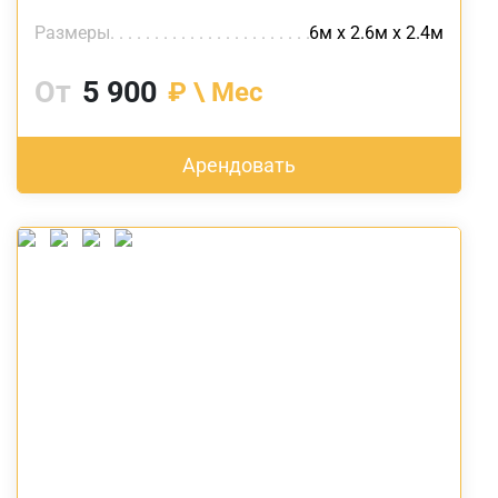
Размеры
6м х 2.6м х 2.4м
От
5 900
₽ \ Мес
Арендовать