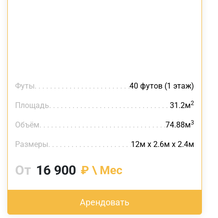
Футы
40 футов (1 этаж)
2
Площадь
31.2м
3
Объём
74.88м
Размеры
12м х 2.6м х 2.4м
От
16 900
₽ \ Мес
Арендовать