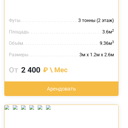
Футы
3 тонны (2 этаж)
2
Площадь
3.6м
3
Объём
9.36м
Размеры
3м х 1.2м х 2.6м
От
2 400
₽ \ Мес
Арендовать