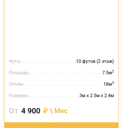
Футы
10 футов (2 этаж)
2
Площадь
7.5м
3
Объём
18м
Размеры
3м х 2.5м х 2.4м
От
4 900
₽ \ Мес